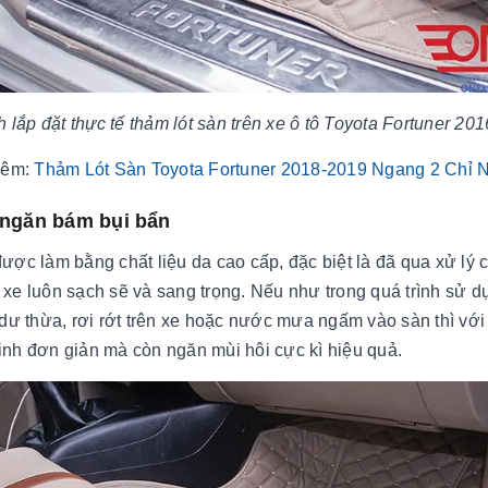
 lắp đặt thực tế thảm lót sàn trên xe ô tô Toyota Fortuner 201
thêm:
Thảm Lót Sàn Toyota Fortuner 2018-2019 Ngang 2 Chỉ
 ngăn bám bụi bẩn
được làm bằng chất liệu da cao cấp, đặc biệt là đã qua xử lý
xe luôn sạch sẽ và sang trọng. Nếu như trong quá trình sử 
dư thừa, rơi rớt trên xe hoặc nước mưa ngấm vào sàn thì với 
nh đơn giản mà còn ngăn mùi hôi cực kì hiệu quả.