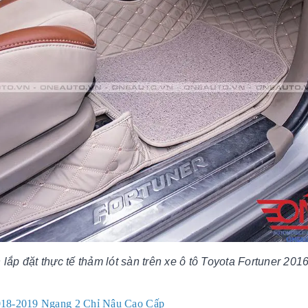
 lắp đặt thực tế thảm lót sàn trên xe ô tô Toyota Fortuner 201
018-2019 Ngang 2 Chỉ Nâu Cao Cấp