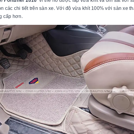
xe
Fortuner 2016
vì thế nó được lắp vừa khít và ôm sát với s
 các chi tiết trên sàn xe. Với độ vừa khít 100% với sàn xe 
g cấp hơn.