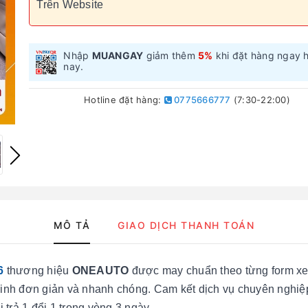
Trên Website
Nhập
MUANGAY
giảm thêm
5%
khi đặt hàng ngay 
nay.
Hotline đặt hàng:
0775666777
(7:30-22:00)
MÔ TẢ
GIAO DỊCH THANH TOÁN
6
thương hiệu
ONEAUTO
được may chuẩn theo từng form xe, 
inh đơn giản và nhanh chóng. Cam kết dịch vụ chuyên nghiệp, 
 trả 1 đổi 1 trong vòng 3 ngày.