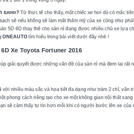
inh tươm?
Từ thực tế cho thấy, một chiếc xe hơi dù có mắc tiền
n sạch sẽ nếu không sẽ làm mất thẩm mỹ của xe cũng như phát
sàn 5D 6D thay thế cho sàn nỉ đang được nhiều chủ xe lựa c
ng
ONEAUTO
tìm hiểu trong bài viết dưới đây nhé !
 6D Xe Toyota Fortuner 2016
iúp giải quyết được những vấn đề của sàn nỉ mà đem lại rất nh
16
với nhiều màu sắc và họa tiết đa dạng như trám 2 chỉ, vân tr
 phong cách riêng tạo cho xe một không gian nội thất sang 
 bạn sẽ cảm thấy tự tin hơn mỗi khi có người bước lên xe của 