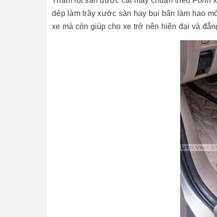
Thảm lót sàn được cắt may chuẩn theo Form 
dép làm trầy xước sàn hay bụi bẩn làm hao mòn
xe mà còn giúp cho xe trở nên hiện đại và đẳn