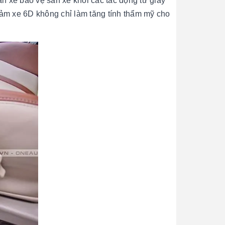
àn xe bảo vệ sàn xe khỏi các tác động từ giày
thảm xe 6D không chỉ làm tăng tính thẩm mỹ cho