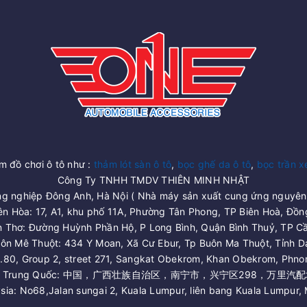
đồ chơi ô tô như :
thảm lót sàn ô tô
,
bọc ghế da ô tô
,
bọc trần x
Công Ty TNHH TMDV THIÊN MINH NHẬT
g nghiệp Đông Anh, Hà Nội ( Nhà máy sản xuất cung ứng nguyên 
ên Hòa: 17, A1, khu phố 11A, Phường Tân Phong, TP Biên Hoà, Đồn
n Thơ: Đường Huỳnh Phần Hộ, P Long Bình, Quận Bình Thuỷ, TP Cầ
ôn Mê Thuột: 434 Y Moan, Xã Cư Ebur, Tp Buôn Ma Thuột, Tỉnh D
.80, Group 2, street 271, Sangkat Obekrom, Khan Obekrom, Phn
 Trung Quốc: 中国，广西壮族自治区，南宁市，兴宁区298，万里汽配
sia: No68,Jalan sungai 2, Kuala Lumpur, liên bang Kuala Lumpur, 