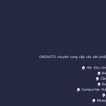
ONEAUTO chuyên cung cấp các sản phẩm 
🏠 HN: Khu côn
🏠 Bi
🏠 Cầ
🏠 Bu
🏠 Campuchia: No

🏠 Malay