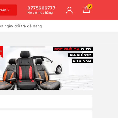
0
0775666777
 xem
Hỗ trợ mua hàng
30 ngày đổi trả dễ dàng