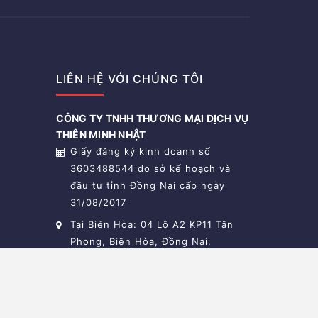
LIÊN HỆ VỚI CHÚNG TÔI
CÔNG TY TNHH THƯƠNG MẠI DỊCH VỤ
THIÊN MINH NHẬT
Giấy đăng ký kinh doanh số
3603488544 do sở kế hoạch và
đầu tư tỉnh Đồng Nai cấp ngày
31/08/2017
Tại Biên Hòa: 04 Lô A2 KP11 Tân
Phong, Biên Hòa, Đồng Nai.
Tại Cần Thơ
0775666777
oneauto.vn@gmail.com