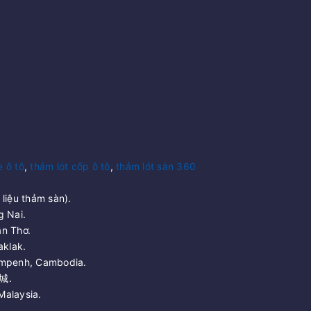
e ô tô
,
thảm lót cốp ô tô
,
thảm lót sàn 360
liệu thảm sàn).
g Nai.
n Thơ.
aklak.
ompenh, Cambodia.
城.
Malaysia.