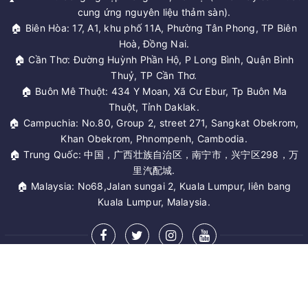
cung ứng nguyên liệu thảm sàn).
🏠 Biên Hòa: 17, A1, khu phố 11A, Phường Tân Phong, TP Biên
Hoà, Đồng Nai.
🏠 Cần Thơ: Đường Huỳnh Phần Hộ, P Long Bình, Quận Bình
Thuỷ, TP Cần Thơ.
🏠 Buôn Mê Thuột: 434 Y Moan, Xã Cư Ebur, Tp Buôn Ma
Thuột, Tỉnh Daklak.
🏠 Campuchia: No.80, Group 2, street 271, Sangkat Obekrom,
Khan Obekrom, Phnompenh, Cambodia.
🏠 Trung Quốc: 中国，广西壮族自治区，南宁市，兴宁区298，万
里汽配城.
🏠 Malaysia: No68,Jalan sungai 2, Kuala Lumpur, liên bang
Kuala Lumpur, Malaysia.
MỞ RỘNG CHÂN TRANG