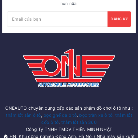
hơn nữa.
ĐĂNG KÝ
ONEAUTO chuyên cung cấp các sản phẩm đồ chơi ô tô như :
thảm lót sàn ô tô
,
bọc ghế da ô tô
,
bọc trần xe ô tô
,
thảm lót
cốp ô tô
,
thảm lót sàn 360
Công Ty TNHH TMDV THIÊN MINH NHẬT
🏠 HN: Khu công nghiệp Đông Anh, Hà Nội ( Nhà máy sản xuất