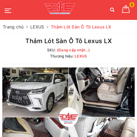
0
Trang chủ
LEXUS
Thảm Lót Sàn Ô Tô Lexus LX
Thảm Lót Sàn Ô Tô Lexus LX
SKU:
(Đang cập nhật...)
Thương hiệu:
LEXUS