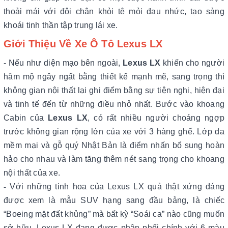
thoải mái với đôi chân khỏi tê mỏi đau nhức, tạo sảng
khoái tinh thần tập trung lái xe.
Giới Thiệu Về Xe Ô Tô Lexus LX
- Nếu như diện mạo bên ngoài,
Lexus LX
khiến cho người
hâm mộ ngây ngất bằng thiết kế mạnh mẽ, sang trọng thì
không gian nội thất lại ghi điểm bằng sự tiện nghi, hiện đại
và tinh tế đến từ những điều nhỏ nhất. Bước vào khoang
Cabin của
Lexus LX
, có rất nhiều người choáng ngợp
trước không gian rộng lớn của xe với 3 hàng ghế. Lớp da
mềm mại và gỗ quý Nhật Bản là điểm nhấn bổ sung hoàn
hảo cho nhau và làm tăng thêm nét sang trọng cho khoang
nội thất của xe.
-
Với những tinh hoa của Lexus LX quả thật xứng đáng
được xem là mẫu SUV hạng sang đầu bảng, là chiếc
“Boeing mặt đất khủng” mà bất kỳ “Soái ca” nào cũng muốn
sở hữu. Lexus LX đang được phân phối chính với 6 màu