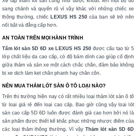
Xe lắp thảm lót sàn cũng như được khoác lên một bộ đồ
sang chảnh và quyến rũ vì vậy khác với những chiếc xe
thông thường, chiếc
LEXUS HS 250
của bạn sẽ trở nên
nổi bật và đẳng cấp hơn.
AN TOÀN TRÊN MỌI HÀNH TRÌNH
Tẩm lót sàn 5D 6D xe LEXUS HS 250
được cấu tạo từ 5
lớp chất liệu da cao cấp, có độ bám dính cao giúp cố định
giữa thảm và sàn xe một cách chắc chắn, đảm bảo không
bị xe dịch làm kẹt chân phanh hay chân côn.
NÊN MUA THẢM LÓT SÀN Ô TÔ LOẠI NÀO?
Trên thị trường hiện nay có rất nhiều loại thảm lót sàn ô tô
từ loại giá rẻ đến loại cao cấp. Bao giờ cũng vậy loại lót
sàn cao cấp 5D 6D luôn được đánh giá cao hơn bởi nó là
sản phẩm được thiết kế khắc phục những nhược điểm của
các loại thảm thông thường. Vì vậy
Thảm lót sàn 5D 6D