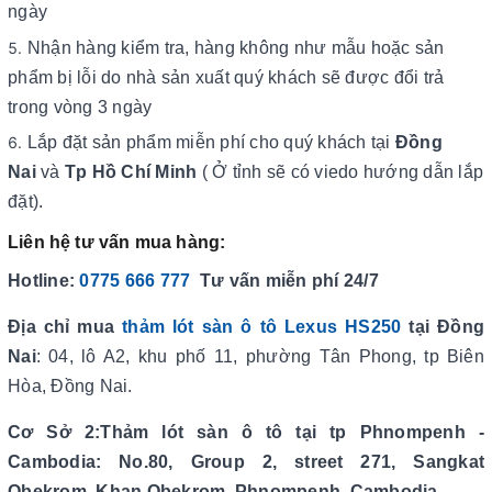
ngày
Nhận hàng kiểm tra, hàng không như mẫu hoặc sản
phẩm bị lỗi do nhà sản xuất quý khách sẽ được đổi trả
trong vòng 3 ngày
Lắp đặt sản phẩm miễn phí cho quý khách tại
Đồng
Nai
và
Tp Hồ Chí Minh
( Ở tỉnh sẽ có viedo hướng dẫn lắp
đặt).
Liên hệ tư vấn mua hàng:
Hotline:
0775 666 777
Tư vấn miễn phí 24/7
Địa chỉ mua
thảm lót sàn ô tô Lexus HS250
tại Đồng
Nai
: 04, lô A2, khu phố 11, phường Tân Phong, tp Biên
Hòa, Đồng Nai.
Cơ Sở 2:Thảm lót sàn ô tô tại tp Phnompenh -
Cambodia: No.80, Group 2, street 271, Sangkat
Obekrom, Khan Obekrom, Phnompenh, Cambodia.