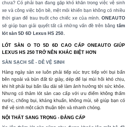
chưa? Có phải bạn đang gặp khó khăn trong việc vệ sinh
xe và công việc bộn bề, mệt mỏi khiến bạn không có nhiều
thời gian để trau truốt cho chiếc xe của mình.
ONEAUTO
sẽ giúp bạn giải quyết tất cả những vấn đề trên bằng
tấm
lót sàn 5D 6D Lexus HS 250.
LÓT SÀN O TO 5D 6D CAO CẤP ONEAUTO GIÚP
LEXUS HS 250 TRỞ NÊN KHÁC BIỆT HƠN
SÀN SẠCH SẼ - DỄ VỆ SINH
Hàng ngày sàn xe luôn phải tiếp xúc trực tiếp với bụi bẩn
bên ngoài và bùn đất từ giày, dép để lại mùi hôi khó chịu,
khi hít phải bụi bẩn lâu dài sẽ làm ảnh hưởng tới sức khỏe.
Nhưng có thảm lót sàn cao cấp với ưu điểm không thấm
nước, chống bụi, kháng khuẩn, không mùi, sẽ giúp bạn có
thể vệ sinh một cách thuận tiện và nhanh chóng.
NỘI THẤT SANG TRỌNG - ĐẲNG CẤP