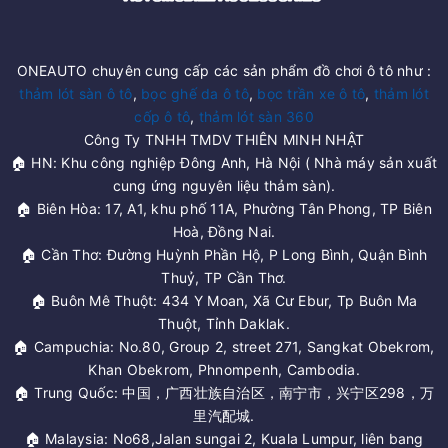
ONEAUTO chuyên cung cấp các sản phẩm đồ chơi ô tô như :
thảm lót sàn ô tô
,
bọc ghế da ô tô
,
bọc trần xe ô tô
,
thảm lót
cốp ô tô
,
thảm lót sàn 360
Công Ty TNHH TMDV THIÊN MINH NHẬT
🏠 HN: Khu công nghiệp Đông Anh, Hà Nội ( Nhà máy sản xuất
cung ứng nguyên liệu thảm sàn).
🏠 Biên Hòa: 17, A1, khu phố 11A, Phường Tân Phong, TP Biên
Hoà, Đồng Nai.
🏠 Cần Thơ: Đường Huỳnh Phần Hộ, P Long Bình, Quận Bình
Thuỷ, TP Cần Thơ.
🏠 Buôn Mê Thuột: 434 Y Moan, Xã Cư Ebur, Tp Buôn Ma
Thuột, Tỉnh Daklak.
🏠 Campuchia: No.80, Group 2, street 271, Sangkat Obekrom,
Khan Obekrom, Phnompenh, Cambodia.
🏠 Trung Quốc: 中国，广西壮族自治区，南宁市，兴宁区298，万
里汽配城.
🏠 Malaysia: No68,Jalan sungai 2, Kuala Lumpur, liên bang