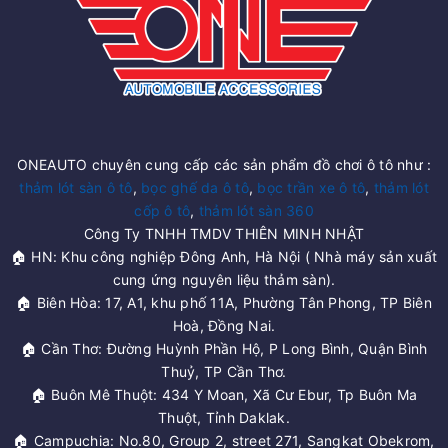
ONEAUTO chuyên cung cấp các sản phẩm đồ chơi ô tô như :
thảm lót sàn ô tô
,
bọc ghế da ô tô
,
bọc trần xe ô tô
,
thảm lót
cốp ô tô
,
thảm lót sàn 360
Công Ty TNHH TMDV THIÊN MINH NHẬT
🏠 HN: Khu công nghiệp Đông Anh, Hà Nội ( Nhà máy sản xuất
cung ứng nguyên liệu thảm sàn).
🏠 Biên Hòa: 17, A1, khu phố 11A, Phường Tân Phong, TP Biên
Hoà, Đồng Nai.
🏠 Cần Thơ: Đường Huỳnh Phần Hộ, P Long Bình, Quận Bình
Thuỷ, TP Cần Thơ.
🏠 Buôn Mê Thuột: 434 Y Moan, Xã Cư Ebur, Tp Buôn Ma
Thuột, Tỉnh Daklak.
🏠 Campuchia: No.80, Group 2, street 271, Sangkat Obekrom,