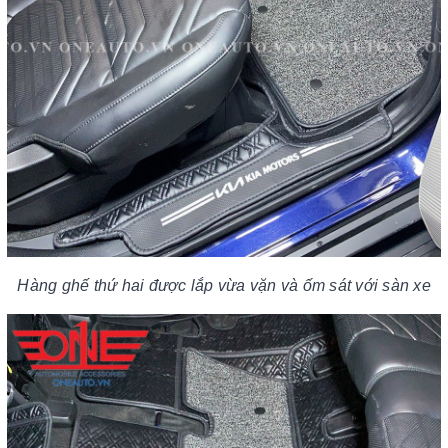
Hàng ghế thứ hai được lắp vừa vặn và ốm sát với sàn xe