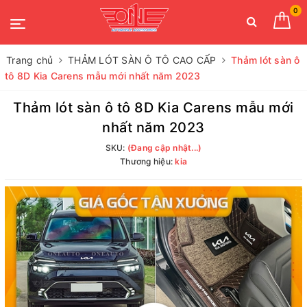
0
Trang chủ
THẢM LÓT SÀN Ô TÔ CAO CẤP
Thảm lót sàn ô
tô 8D Kia Carens mẫu mới nhất năm 2023
Thảm lót sàn ô tô 8D Kia Carens mẫu mới
nhất năm 2023
SKU:
(Đang cập nhật...)
Thương hiệu:
kia