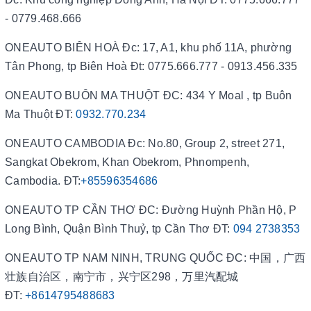
- 0779.468.666
ONEAUTO BIÊN HOÀ Đc: 17, A1, khu phố 11A, phường
Tân Phong, tp Biên Hoà Đt: 0775.666.777 - 0913.456.335
ONEAUTO BUÔN MA THUỘT ĐC: 434 Y Moal , tp Buôn
Ma Thuột ĐT:
0932.770.234
ONEAUTO CAMBODIA Đc: No.80, Group 2, street 271,
Sangkat Obekrom, Khan Obekrom, Phnompenh,
Cambodia. ĐT:
+85596354686
ONEAUTO TP CẦN THƠ ĐC: Đường Huỳnh Phần Hộ, P
Long Bình, Quận Bình Thuỷ, tp Cần Thơ ĐT:
094 2738353
ONEAUTO TP NAM NINH, TRUNG QUỐC ĐC: 中国，广西
壮族自治区，南宁市，兴宁区298，万里汽配城
ĐT:
+8614795488683