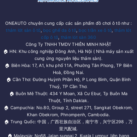
ONEAUTO chuyên cung cấp các sản phẩm đồ chơi ô tô như :
thảm lót sàn ô tô
,
bọc ghế da ô tô
,
bọc trần xe ô tô
,
thảm lót
cốp ô tô
,
thảm lót sàn 360
Công Ty TNHH TMDV THIÊN MINH NHẬT
🏠 HN: Khu công nghiệp Đông Anh, Hà Nội ( Nhà máy sản xuất
cung ứng nguyên liệu thảm sàn).
🏠 Biên Hòa: 17, A1, khu phố 11A, Phường Tân Phong, TP Biên
Hoà, Đồng Nai.
🏠 Cần Thơ: Đường Huỳnh Phần Hộ, P Long Bình, Quận Bình
Thuỷ, TP Cần Thơ.
🏠 Buôn Mê Thuột: 434 Y Moan, Xã Cư Ebur, Tp Buôn Ma
Thuột, Tỉnh Daklak.
🏠 Campuchia: No.80, Group 2, street 271, Sangkat Obekrom,
Khan Obekrom, Phnompenh, Cambodia.
🏠 Trung Quốc: 中国，广西壮族自治区，南宁市，兴宁区298，万
里汽配城.
🏠 Malaysia: No68,Jalan sungai 2, Kuala Lumpur, liên bang