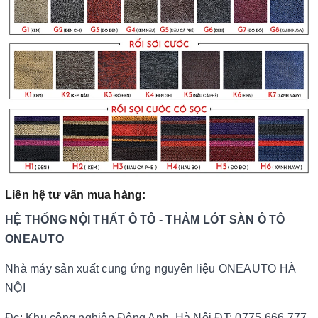
Liên hệ tư vấn mua hàng:
HỆ THỐNG NỘI THẤT Ô TÔ - THẢM LÓT SÀN Ô TÔ
ONEAUTO
Nhà máy sản xuất cung ứng nguyên liệu ONEAUTO HÀ
NỘI
Đc: Khu công nghiệp Đông Anh, Hà Nội ĐT: 0775.666.777