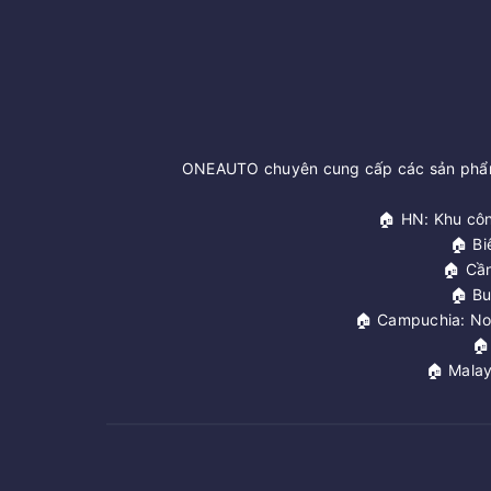
ONEAUTO chuyên cung cấp các sản phẩm 
🏠 HN: Khu côn
🏠 Bi
🏠 Cầ
🏠 Bu
🏠 Campuchia: No

🏠 Malay