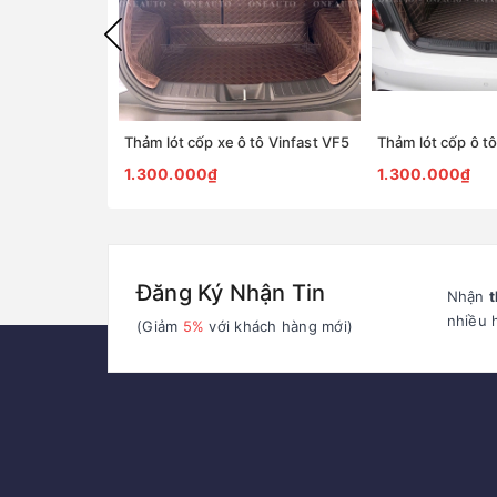
Thảm lót cốp xe ô tô Vinfast VF5
Thảm lót cốp ô 
1.300.000₫
1.300.000₫
Đăng Ký Nhận Tin
Nhận
t
nhiều 
(Giảm
5%
với khách hàng mới)