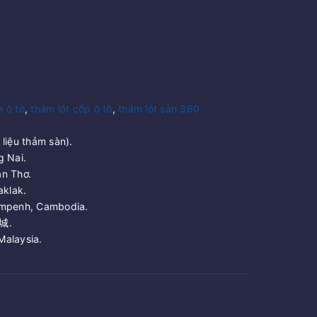
e ô tô
,
thảm lót cốp ô tô
,
thảm lót sàn 360
liệu thảm sàn).
g Nai.
n Thơ.
aklak.
ompenh, Cambodia.
城.
Malaysia.