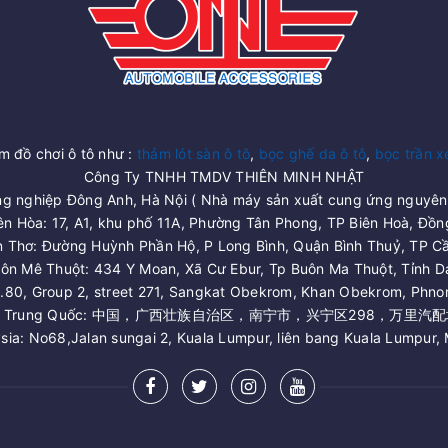
đồ chơi ô tô như :
thảm lót sàn ô tô
,
bọc ghế da ô tô
,
bọc trần x
Công Ty TNHH TMDV THIÊN MINH NHẬT
g nghiệp Đông Anh, Hà Nội ( Nhà máy sản xuất cung ứng nguyên 
ên Hòa: 17, A1, khu phố 11A, Phường Tân Phong, TP Biên Hoà, Đồn
n Thơ: Đường Huỳnh Phần Hộ, P Long Bình, Quận Bình Thuỷ, TP Cầ
ôn Mê Thuột: 434 Y Moan, Xã Cư Ebur, Tp Buôn Ma Thuột, Tỉnh D
.80, Group 2, street 271, Sangkat Obekrom, Khan Obekrom, Phn
 Trung Quốc: 中国，广西壮族自治区，南宁市，兴宁区298，万里汽配
sia: No68,Jalan sungai 2, Kuala Lumpur, liên bang Kuala Lumpur, 