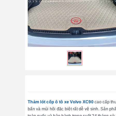
Thảm lót cốp ô tô xe Volvo XC90
cao cấp th
bẩn và mùi hôi đặc biệt rất dễ vệ sinh. Sản 
toàn quốc và bảo hành trong suốt 24 tháng sử