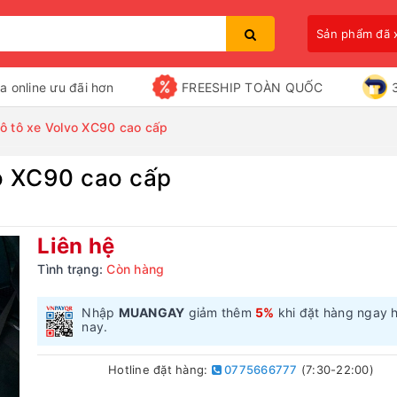
Sản phẩm đã
a online ưu đãi hơn
FREESHIP TOÀN QUỐC
 ô tô xe Volvo XC90 cao cấp
vo XC90 cao cấp
Bạn chưa xem sản phẩm nào
Liên hệ
Tình trạng:
Còn hàng
Nhập
MUANGAY
giảm thêm
5%
khi đặt hàng ngay 
nay.
Hotline đặt hàng:
0775666777
(7:30-22:00)