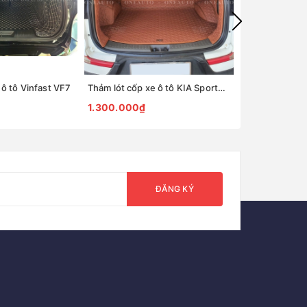
 ô tô Vinfast VF7
Thảm lót cốp xe ô tô KIA Sportage 2012
1.300.000₫
1.300.000₫
ĐĂNG KÝ