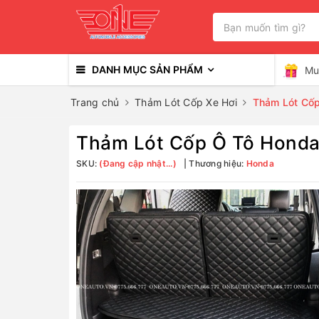
DANH MỤC SẢN PHẨM
Mu
Trang chủ
Thảm Lót Cốp Xe Hơi
Thảm Lót Cố
Thảm Lót Cốp Ô Tô Hond
SKU:
(Đang cập nhật...)
Thương hiệu:
Honda