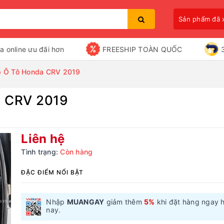
Sản phẩm đã
a online ưu đãi hơn
FREESHIP TOÀN QUỐC
p Ô Tô Honda CRV 2019
a CRV 2019
Bạn chưa xem sản phẩm nào
Liên hệ
Tình trạng:
Còn hàng
ĐẶC ĐIỂM NỔI BẬT
Nhập
MUANGAY
giảm thêm
5%
khi đặt hàng ngay 
nay.