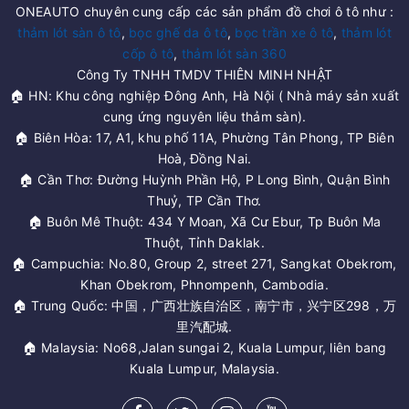
ONEAUTO chuyên cung cấp các sản phẩm đồ chơi ô tô như :
thảm lót sàn ô tô
,
bọc ghế da ô tô
,
bọc trần xe ô tô
,
thảm lót
cốp ô tô
,
thảm lót sàn 360
Công Ty TNHH TMDV THIÊN MINH NHẬT
🏠 HN: Khu công nghiệp Đông Anh, Hà Nội ( Nhà máy sản xuất
cung ứng nguyên liệu thảm sàn).
🏠 Biên Hòa: 17, A1, khu phố 11A, Phường Tân Phong, TP Biên
Hoà, Đồng Nai.
🏠 Cần Thơ: Đường Huỳnh Phần Hộ, P Long Bình, Quận Bình
Thuỷ, TP Cần Thơ.
🏠 Buôn Mê Thuột: 434 Y Moan, Xã Cư Ebur, Tp Buôn Ma
Thuột, Tỉnh Daklak.
🏠 Campuchia: No.80, Group 2, street 271, Sangkat Obekrom,
Khan Obekrom, Phnompenh, Cambodia.
🏠 Trung Quốc: 中国，广西壮族自治区，南宁市，兴宁区298，万
里汽配城.
🏠 Malaysia: No68,Jalan sungai 2, Kuala Lumpur, liên bang
Kuala Lumpur, Malaysia.