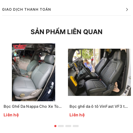
GIAO DỊCH THANH TOÁN
SẢN PHẨM LIÊN QUAN
Bọc Ghế Da Nappa Cho Xe Toyota Innova 2014 Tại Biên Hòa
Bọc ghế da ô tô VinFast VF3 tại Biên Hòa
Liên hệ
Liên hệ