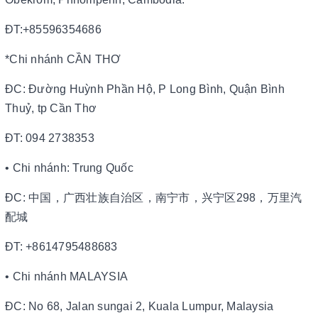
ĐT:+85596354686
*Chi nhánh CẦN THƠ
ĐC: Đường Huỳnh Phần Hộ, P Long Bình, Quận Bình
Thuỷ, tp Cần Thơ
ĐT: 094 2738353
• Chi nhánh: Trung Quốc
ĐC: 中国，广西壮族自治区，南宁市，兴宁区298，万里汽
配城
ĐT: +8614795488683
• Chi nhánh MALAYSIA
ĐC: No 68, Jalan sungai 2, Kuala Lumpur, Malaysia