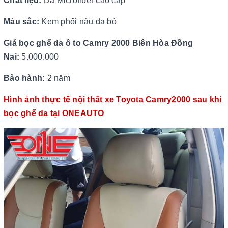
Chất liệu:
Da Microfiber cao cấp
Màu sắc:
Kem phối nâu da bò
Giá bọc ghế da ô to Camry 2000 Biên Hòa Đồng
Nai:
5.000.000
Bảo hành:
2 năm
Hình ảnh thực tế nội thất xe Toyota Camry2000 sau khi
bọc ghế da tại ONEAUTO