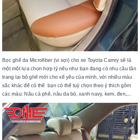
Bọc ghế da Microfiber (vi sợi) cho xe Toyota Camry sẽ là
một một lựa chọn hợp lý nếu như bạn đang có nhu cầu tân
trang lại bộ ghế mới cho xế yêu của mình, với nhiều màu
sắc khác để có thể bạn có thể tuỳ chọn theo ý thích gồm
các màu: Nâu cà phê, nâu da bò, xanh navy, kem, đen,...