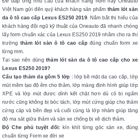
Để đáp ứng nhu cầu của khách hàng hôm nay Oneauto
Việt Nam gửi đến quý khách hàng sản phẩm
thảm lót sàn
da ô tô cao cấp Lexus ES250 2019
. Nắm bắt thị hiếu của
khách hàng đội ngũ kỹ thuật của Oneauto đã nhanh chóng
lấy form chuẩn xác của Lexus ES250 2019 nhằm cho ra thị
trường
thảm lót sàn ô tô cao cấp
đúng chuẩn form xe
từng mm.
Tại sao nên dùng
thảm lót sàn da ô tô cao cấp cho xe
Lexus ES250 2019?
Cấu tạo thảm da gồm 5 lớp
: lớp bề mặt da cao cấp, lớp
mút mềm tạo độ êm cho thảm, lớp màng định hình giúp lớp
XPE và lớp mút được dính kết chặt hơn dù có bị ngấm
nước cũng không bị bóc tách, lớp mút cứng giúp cho thảm
cứng cáp và bền đẹp và cuối cùng là lớp nhám giúp tăng
độ ma sát giữa thảm và sàn xe chống bị xê dịch thảm.
Độ Che phủ tuyệt đối:
kín khít từng góc sàn xe, đúng
chuẩn từng Form xe đời xe