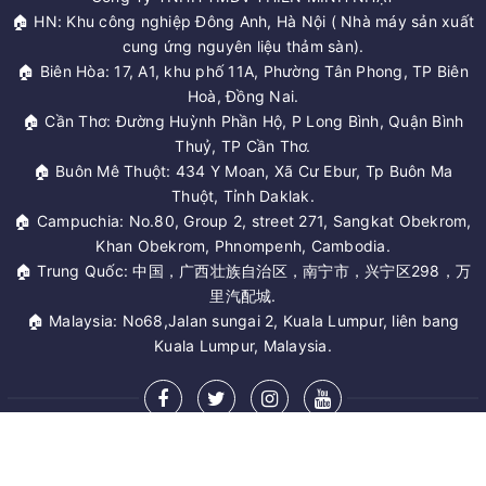
🏠 HN: Khu công nghiệp Đông Anh, Hà Nội ( Nhà máy sản xuất
cung ứng nguyên liệu thảm sàn).
🏠 Biên Hòa: 17, A1, khu phố 11A, Phường Tân Phong, TP Biên
Hoà, Đồng Nai.
🏠 Cần Thơ: Đường Huỳnh Phần Hộ, P Long Bình, Quận Bình
Thuỷ, TP Cần Thơ.
🏠 Buôn Mê Thuột: 434 Y Moan, Xã Cư Ebur, Tp Buôn Ma
Thuột, Tỉnh Daklak.
🏠 Campuchia: No.80, Group 2, street 271, Sangkat Obekrom,
Khan Obekrom, Phnompenh, Cambodia.
🏠 Trung Quốc: 中国，广西壮族自治区，南宁市，兴宁区298，万
里汽配城.
🏠 Malaysia: No68,Jalan sungai 2, Kuala Lumpur, liên bang
Kuala Lumpur, Malaysia.
MỞ RỘNG CHÂN TRANG