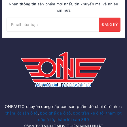
Nhận
thông tin
sản phẩm mới nhất, tin khuyến mãi và nhiều
hơn nữa.
ĐĂNG KÝ
ONEAUTO chuyên cung cấp các sản phẩm đồ chơi ô tô như :
thảm lót sàn ô tô
,
bọc ghế da ô tô
,
bọc trần xe ô tô
,
thảm lót
cốp ô tô
,
thảm lót sàn 360
Công Ty TNHH TMDV THIÊN MINH NHẬT