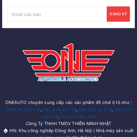
ĐĂNG KÝ
ONEAUTO chuyên cung cấp các sản phẩm đồ chơi ô tô như :
thảm lót sàn ô tô
,
bọc ghế da ô tô
,
bọc trần xe ô tô
,
thảm lót
cốp ô tô
,
thảm lót sàn 360
Công Ty TNHH TMDV THIÊN MINH NHẬT
🏠 HN: Khu công nghiệp Đông Anh, Hà Nội ( Nhà máy sản xuất