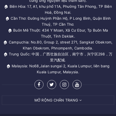
cung ứng nguyên liệu thảm sàn).
🏠 Biên Hòa: 17, A1, khu phố 11A, Phường Tân Phong, TP Biên
Hoà, Đồng Nai.
🏠 Cần Thơ: Đường Huỳnh Phần Hộ, P Long Bình, Quận Bình
Thuỷ, TP Cần Thơ.
🏠 Buôn Mê Thuột: 434 Y Moan, Xã Cư Ebur, Tp Buôn Ma
Thuột, Tỉnh Daklak.
🏠 Campuchia: No.80, Group 2, street 271, Sangkat Obekrom,
Khan Obekrom, Phnompenh, Cambodia.
🏠 Trung Quốc: 中国，广西壮族自治区，南宁市，兴宁区298，万
里汽配城.
🏠 Malaysia: No68,Jalan sungai 2, Kuala Lumpur, liên bang
Kuala Lumpur, Malaysia.
MỞ RỘNG CHÂN TRANG