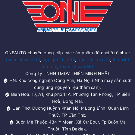
ONEAUTO chuyên cung cấp các sản phẩm đồ chơi ô tô như :
thảm lót sàn ô tô
,
bọc ghế da ô tô
,
bọc trần xe ô tô
,
thảm lót
cốp ô tô
,
thảm lót sàn 360
Công Ty TNHH TMDV THIÊN MINH NHẬT
🏠 HN: Khu công nghiệp Đông Anh, Hà Nội ( Nhà máy sản xuất
cung ứng nguyên liệu thảm sàn).
🏠 Biên Hòa: 17, A1, khu phố 11A, Phường Tân Phong, TP Biên
Hoà, Đồng Nai.
🏠 Cần Thơ: Đường Huỳnh Phần Hộ, P Long Bình, Quận Bình
Thuỷ, TP Cần Thơ.
🏠 Buôn Mê Thuột: 434 Y Moan, Xã Cư Ebur, Tp Buôn Ma
Thuột, Tỉnh Daklak.