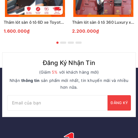
Thảm lót sàn ô tô 6D xe Toyota Rush
Thảm lót sàn ô tô 360 Luxury xe Toyota Camry 2019
1.600.000₫
2.200.000₫
Đăng Ký Nhận Tin
(Giảm
5%
với khách hàng mới)
Nhận
thông tin
sản phẩm mới nhất, tin khuyến mãi và nhiều
hơn nữa.
ĐĂNG KÝ