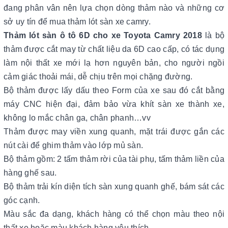
đang phân vân nên lựa chọn dòng thảm nào và những cơ
sở uy tín để mua thảm lót sàn xe camry.
Thảm lót sàn ô tô 6D cho xe Toyota Camry 2018
là bộ
thảm được cắt may từ chất liệu da 6D cao cấp, có tác dụng
làm nội thất xe mới lạ hơn nguyên bản, cho người ngồi
cảm giác thoải mái, dễ chịu trên mọi chặng đường.
Bộ thảm được lấy dấu theo Form của xe sau đó cắt bằng
máy CNC hiện đại, đảm bảo vừa khít sàn xe thành xe,
không lo mắc chân ga, chân phanh…vv
Thảm được may viền xung quanh, mặt trái được gắn các
nút cài để ghim thảm vào lớp mủ sàn.
Bộ thảm gồm: 2 tấm thảm rời của tài phụ, tấm thảm liền của
hàng ghế sau.
Bộ thảm trải kín diện tích sàn xung quanh ghế, bám sát các
góc cạnh.
Màu sắc đa dạng, khách hàng có thể chọn màu theo nội
thất xe hoặc màu khách hàng yêu thích.