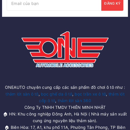
ĐĂNG KÝ
ONEAUTO chuyên cung cấp các sản phẩm đồ chơi ô tô như :
thảm lót sàn ô tô
,
bọc ghế da ô tô
,
bọc trần xe ô tô
,
thảm lót
cốp ô tô
,
thảm lót sàn 360
Công Ty TNHH TMDV THIÊN MINH NHẬT
🏠 HN: Khu công nghiệp Đông Anh, Hà Nội ( Nhà máy sản xuất
cung ứng nguyên liệu thảm sàn).
🏠 Biên Hòa: 17, A1, khu phố 11A, Phường Tân Phong, TP Biên