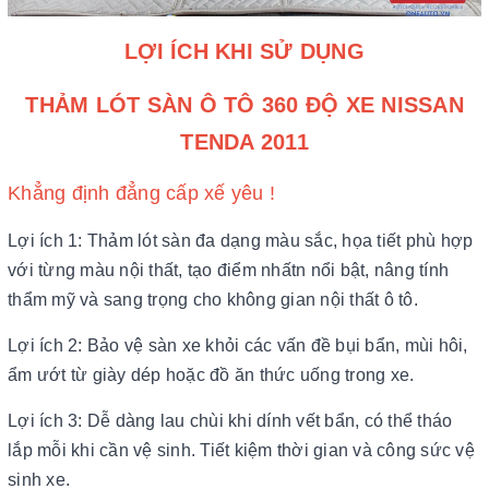
LỢI ÍCH KHI SỬ DỤNG
THẢM LÓT SÀN Ô TÔ 360 ĐỘ XE NISSAN
TENDA 2011
Khẳng định đẳng cấp xế yêu !
Lợi ích 1: Thảm lót sàn đa dạng màu sắc, họa tiết phù hợp
với từng màu nội thất, tạo điểm nhấtn nổi bật, nâng tính
thẩm mỹ và sang trọng cho không gian nội thất ô tô.
Lợi ích 2: Bảo vệ sàn xe khỏi các vấn đề bụi bẩn, mùi hôi,
ẩm ướt từ giày dép hoặc đồ ăn thức uống trong xe.
Lợi ích 3: Dễ dàng lau chùi khi dính vết bẩn, có thể tháo
lắp mỗi khi cần vệ sinh. Tiết kiệm thời gian và công sức vệ
sinh xe.