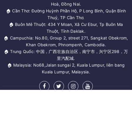
Hoà, Đồng Nai.
🏠 Cần Thơ: Đường Huỳnh Phần Hộ, P Long Bình, Quận Bình
Thuỷ, TP Cần Thơ.
🏠 Buôn Mê Thuột: 434 Y Moan, Xã Cư Ebur, Tp Buôn Ma
Thuột, Tỉnh Daklak.
🏠 Campuchia: No.80, Group 2, street 271, Sangkat Obekrom,
Khan Obekrom, Phnompenh, Cambodia.
🏠 Trung Quốc: 中国，广西壮族自治区，南宁市，兴宁区298，万
里汽配城.
🏠 Malaysia: No68,Jalan sungai 2, Kuala Lumpur, liên bang
Kuala Lumpur, Malaysia.
MỞ RỘNG CHÂN TRANG
© Bản quyền thuộc về
ONEAUTO.VN