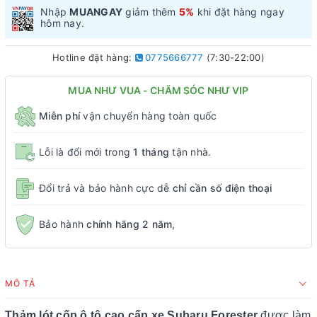
Nhập
MUANGAY
giảm thêm
5%
khi đặt hàng ngay
hôm nay.
Hotline đặt hàng:
0775666777
(7:30-22:00)
MUA NHƯ VUA - CHĂM SÓC NHƯ VIP
Miễn phí
vận chuyển hàng toàn quốc
Lỗi là đổi mới trong
1 tháng
tận nhà.
Đổi trả và bảo hành cực dễ
chỉ cần số điện thoại
Bảo hành
chính hãng 2 năm
,
MÔ TẢ
Thảm lót cốp ô tô cao cấp xe Subaru Forester
được làm