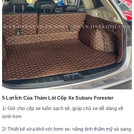
5 Lợi Ích Của Thảm Lót Cốp Xe Subaru Forester​​​​​​​
1/ Giữ cho cốp xe luôn sạch sẽ, giúp chủ xe dễ dàng vệ
sinh hơn
2/ Thiết kế vừa khít với form xe, nâng tính thấm mỹ và sang