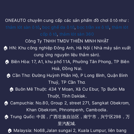
ONEAUTO chuyên cung cấp các sản phẩm đồ chơi ô tô như :
thảm lót sàn ô tô
,
bọc ghế da ô tô
,
bọc trần xe ô tô
,
thảm lót
cốp ô tô
,
thảm lót sàn 360
Công Ty TNHH TMDV THIÊN MINH NHẬT
🏠 HN: Khu công nghiệp Đông Anh, Hà Nội ( Nhà máy sản xuất
cung ứng nguyên liệu thảm sàn).
🏠 Biên Hòa: 17, A1, khu phố 11A, Phường Tân Phong, TP Biên
Hoà, Đồng Nai.
🏠 Cần Thơ: Đường Huỳnh Phần Hộ, P Long Bình, Quận Bình
Thuỷ, TP Cần Thơ.
🏠 Buôn Mê Thuột: 434 Y Moan, Xã Cư Ebur, Tp Buôn Ma
Thuột, Tỉnh Daklak.
🏠 Campuchia: No.80, Group 2, street 271, Sangkat Obekrom,
Khan Obekrom, Phnompenh, Cambodia.
🏠 Trung Quốc: 中国，广西壮族自治区，南宁市，兴宁区298，万
里汽配城.
🏠 Malaysia: No68,Jalan sungai 2, Kuala Lumpur, liên bang