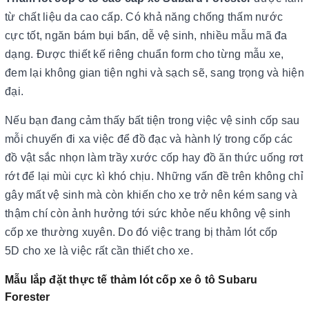
từ chất liệu da cao cấp. Có khả năng chống thấm nước
cực tốt, ngăn bám bụi bẩn, dễ vệ sinh, nhiều mẫu mã đa
dạng. Được thiết kế riêng chuẩn form cho từng mẫu xe,
đem lại không gian tiện nghi và sạch sẽ, sang trọng và hiện
đại.
Nếu bạn đang cảm thấy bất tiện trong việc vệ sinh cốp sau
mỗi chuyến đi xa việc để đồ đạc và hành lý trong cốp các
đồ vật sắc nhọn làm trầy xước cốp hay đồ ăn thức uống rơt
rớt để lại mùi cực kì khó chịu. Những vấn đề trên không chỉ
gây mất vệ sinh mà còn khiến cho xe trở nên kém sang và
thậm chí còn ảnh hưởng tới sức khỏe nếu không vệ sinh
cốp xe thường xuyên. Do đó việc trang bị thảm lót cốp
5D cho xe là việc rất cần thiết cho xe.
Mẫu lắp đặt thực tế thảm lót cốp xe ô tô Subaru
Forester