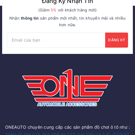
Đăng Ký Nhận Tin
(Giảm
5%
với khách hàng mới)
Nhận
thông tin
sản phẩm mới nhất, tin khuyến mãi và nhiều
hơn nữa.
ĐĂNG KÝ
ONEAUTO chuyên cung cấp các sản phẩm đồ chơi ô tô như :
thảm lót sàn ô tô
,
bọc ghế da ô tô
,
bọc trần xe ô tô
,
thảm lót