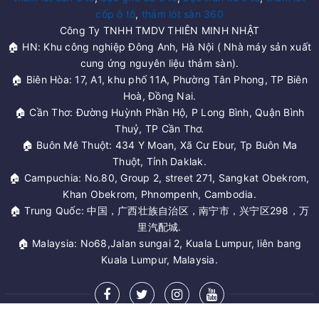
cốp ô tô
,
thảm lót sàn 360
Công Ty TNHH TMDV THIÊN MINH NHẬT
🏠 HN: Khu công nghiệp Đông Anh, Hà Nội ( Nhà máy sản xuất
cung ứng nguyên liệu thảm sàn).
🏠 Biên Hòa: 17, A1, khu phố 11A, Phường Tân Phong, TP Biên
Hoà, Đồng Nai.
🏠 Cần Thơ: Đường Huỳnh Phần Hộ, P Long Bình, Quận Bình
Thuỷ, TP Cần Thơ.
🏠 Buôn Mê Thuột: 434 Y Moan, Xã Cư Ebur, Tp Buôn Ma
Thuột, Tỉnh Daklak.
🏠 Campuchia: No.80, Group 2, street 271, Sangkat Obekrom,
Khan Obekrom, Phnompenh, Cambodia.
🏠 Trung Quốc: 中国，广西壮族自治区，南宁市，兴宁区298，万
里汽配城.
🏠 Malaysia: No68,Jalan sungai 2, Kuala Lumpur, liên bang
Kuala Lumpur, Malaysia.