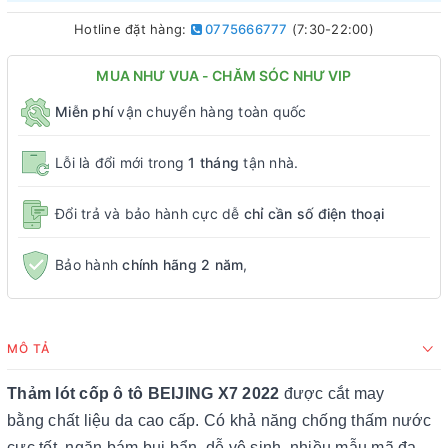
Hotline đặt hàng:
0775666777
(7:30-22:00)
MUA NHƯ VUA - CHĂM SÓC NHƯ VIP
Miễn phí
vận chuyển hàng toàn quốc
Lỗi là đổi mới trong
1 tháng
tận nhà.
Đổi trả và bảo hành cực dễ
chỉ cần số điện thoại
Bảo hành
chính hãng 2 năm
,
MÔ TẢ
Thảm lót cốp ô tô BEIJING X7 2022
được cắt may
bằng chất liệu da cao cấp. Có khả năng chống thấm nước
cực tốt, ngăn bám bụi bẩn, dễ vệ sinh, nhiều mẫu mã đa