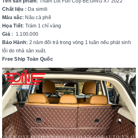
Tên sản phẩm:
Thảm Lót Full Cốp BEIJING X7 2022
Chất liệu :
Da simili
Màu sắc:
Nâu cà phê
Họa Tiết:
Trám 1 chỉ vàng
Giá :
1.100.000
Bảo Hành:
2 năm đổi trả trong vòng 1 tuần nếu phát sinh
lỗi do nhà sản xuất.
Free Ship Toàn Quốc