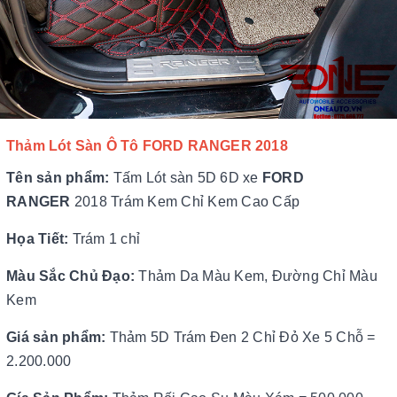
Thảm Lót Sàn Ô Tô
FORD RANGER 2018
Tên sản phẩm:
Tấm Lót sàn 5D 6D xe
FORD
RANGER
2018 Trám Kem Chỉ Kem Cao Cấp
Họa Tiết:
Trám 1 chỉ
Màu Sắc Chủ Đạo:
Thảm Da Màu Kem, Đường Chỉ Màu
Kem
Giá sản phẩm:
Thảm 5D Trám Đen 2 Chỉ Đỏ Xe 5 Chỗ =
2.200.000