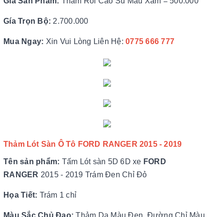
Gía Sản Phẩm:
Thảm Rối Cao Su Màu Xám = 500.000
Gía Trọn Bộ:
2.700.000
Mua Ngay:
Xin Vui Lòng Liên Hệ:
0775 666 77
7
Thảm Lót Sàn Ô Tô
FORD RANGER 2015 - 2019
Tên sản phẩm:
Tấm Lót sàn 5D 6D xe
FORD
RANGER
2015 - 2019 Trám Đen Chỉ Đỏ
Họa Tiết:
Trám 1 chỉ
Màu Sắc Chủ Đạo:
Thảm Da Màu Đen, Đường Chỉ Màu