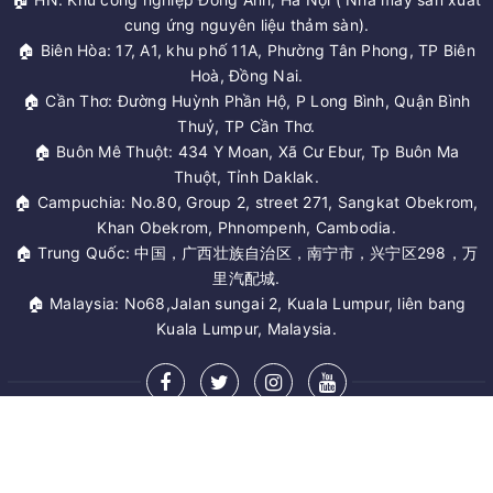
cung ứng nguyên liệu thảm sàn).
🏠 Biên Hòa: 17, A1, khu phố 11A, Phường Tân Phong, TP Biên
Hoà, Đồng Nai.
🏠 Cần Thơ: Đường Huỳnh Phần Hộ, P Long Bình, Quận Bình
Thuỷ, TP Cần Thơ.
🏠 Buôn Mê Thuột: 434 Y Moan, Xã Cư Ebur, Tp Buôn Ma
Thuột, Tỉnh Daklak.
🏠 Campuchia: No.80, Group 2, street 271, Sangkat Obekrom,
Khan Obekrom, Phnompenh, Cambodia.
🏠 Trung Quốc: 中国，广西壮族自治区，南宁市，兴宁区298，万
里汽配城.
🏠 Malaysia: No68,Jalan sungai 2, Kuala Lumpur, liên bang
Kuala Lumpur, Malaysia.
MỞ RỘNG CHÂN TRANG