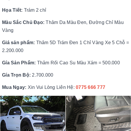
Họa Tiết:
Trám 2 chỉ
Màu Sắc Chủ Đạo:
Thảm Da Màu Đen, Đường Chỉ Màu
Vàng
Giá sản phẩm:
Thảm 5D Trám Đen 1 Chỉ Vàng Xe 5 Chỗ =
2.200.000
Gía Sản Phẩm:
Thảm Rối Cao Su Màu Xám = 500.000
Gía Trọn Bộ:
2.700.000
Mua Ngay:
Xin Vui Lòng Liên Hệ:
0775 666 77
7