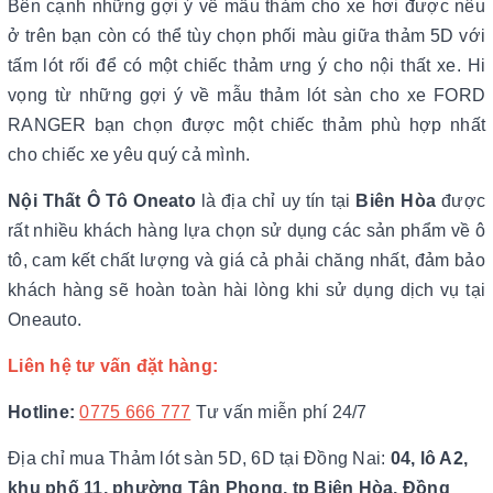
Bên cạnh những gợi ý về mẫu thảm cho xe hơi được nêu
ở trên bạn còn có thể tùy chọn phối màu giữa thảm 5D với
tấm lót rối để có một chiếc thảm ưng ý cho nội thất xe. Hi
vọng từ những gợi ý về mẫu thảm lót sàn cho xe FORD
RANGER bạn chọn được một chiếc thảm phù hợp nhất
cho chiếc xe yêu quý cả mình.
Nội Thất Ô Tô Oneato
là địa chỉ uy tín tại
Biên Hòa
được
rất nhiều khách hàng lựa chọn sử dụng các sản phẩm về ô
tô, cam kết chất lượng và giá cả phải chăng nhất, đảm bảo
khách hàng sẽ hoàn toàn hài lòng khi sử dụng dịch vụ tại
Oneauto.
Liên hệ tư vấn đặt hàng:
Hotline:
0775 666 777
Tư vấn miễn phí 24/7
Địa chỉ mua Thảm lót sàn 5D, 6D tại Đồng Nai:
04, lô A2,
khu phố 11, phường Tân Phong, tp Biên Hòa, Đồng