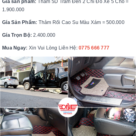
Giá sản phẩm:
Thảm 5D Trám Đen 2 Chỉ Đỏ Xe 5 Chỗ =
1.900.000
Gía Sản Phẩm:
Thảm Rối Cao Su Màu Xám = 500.000
Gía Trọn Bộ:
2.400.000
Mua Ngay:
Xin Vui Lòng Liên Hệ:
0775 666 77
7