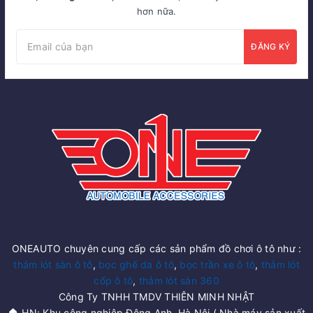
hơn nữa.
ĐĂNG KÝ
ONEAUTO chuyên cung cấp các sản phẩm đồ chơi ô tô như :
thảm lót sàn ô tô
,
bọc ghế da ô tô
,
bọc trần xe ô tô
,
thảm lót
cốp ô tô
,
thảm lót sàn 360
Công Ty TNHH TMDV THIÊN MINH NHẬT
🏠 HN: Khu công nghiệp Đông Anh, Hà Nội ( Nhà máy sản xuất