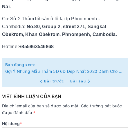
Nai.
Cơ Sở 2:Thảm lót sàn ô tô tại tp Phnompenh -
Cambodia:
No.80, Group 2, street 271, Sangkat
Obekrom, Khan Obekrom, Phnompenh, Cambodia.
Hotline
:+855963546868
Bạn đang xem:
Gợi Ý Những Mẫu Thảm 5D 6D Đẹp Nhất 2020 Dành Cho Dòng Xe FORD RANGER
Bài trước
Bài sau
VIẾT BÌNH LUẬN CỦA BẠN
Địa chỉ email của bạn sẽ được bảo mật. Các trường bắt buộc
được đánh dấu
*
Nội dung
*