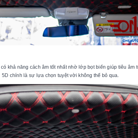
oại có khả năng cách âm tốt nhất nhờ lớp bọt biển giúp tiêu â
n 5D chính là sự lựa chọn tuyệt vời không thể bỏ qua.