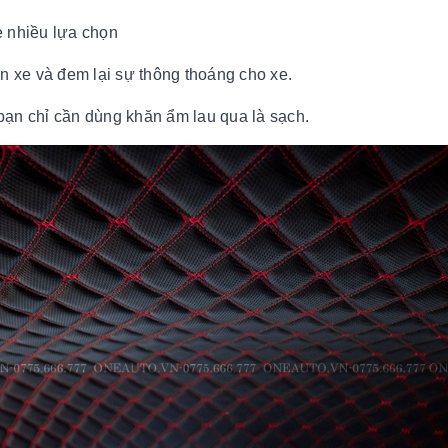
e nhiều lựa chọn
rần xe và đem lại sự thông thoáng cho xe.
 bạn chỉ cần dùng khăn ẩm lau qua là sạch.