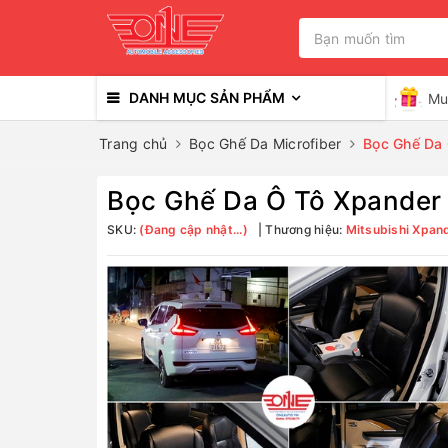
DANH MỤC SẢN PHẨM
Mu
Trang chủ
Bọc Ghế Da Microfiber
Bọc Ghế Da
Bọc Ghế Da Ô Tô Xpander
SKU:
(Đang cập nhật...)
Thương hiệu:
Mitsubishi Xpan