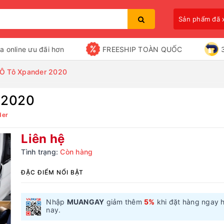
Sản phẩm đã
a online ưu đãi hơn
FREESHIP TOÀN QUỐC
 Ô Tô Xpander 2020
 2020
Bạn chưa xem sản phẩm nào
der
Liên hệ
Tình trạng:
Còn hàng
ĐẶC ĐIỂM NỔI BẬT
Nhập
MUANGAY
giảm thêm
5%
khi đặt hàng ngay 
nay.