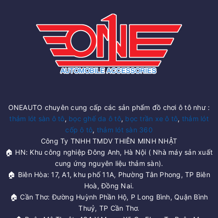
ONEAUTO chuyên cung cấp các sản phẩm đồ chơi ô tô như :
thảm lót sàn ô tô
,
bọc ghế da ô tô
,
bọc trần xe ô tô
,
thảm lót
cốp ô tô
,
thảm lót sàn 360
Công Ty TNHH TMDV THIÊN MINH NHẬT
🏠 HN: Khu công nghiệp Đông Anh, Hà Nội ( Nhà máy sản xuất
cung ứng nguyên liệu thảm sàn).
🏠 Biên Hòa: 17, A1, khu phố 11A, Phường Tân Phong, TP Biên
Hoà, Đồng Nai.
🏠 Cần Thơ: Đường Huỳnh Phần Hộ, P Long Bình, Quận Bình
Thuỷ, TP Cần Thơ.