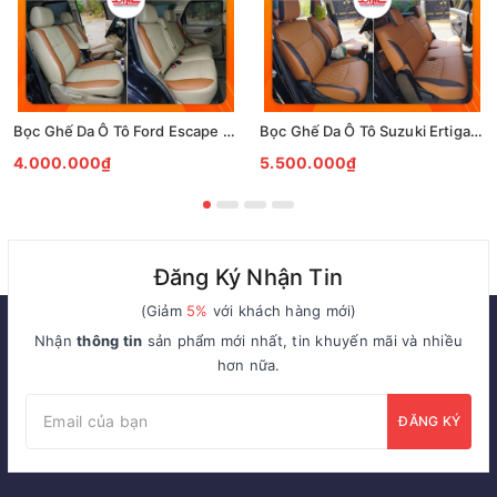
Bọc Ghế Da Ô Tô Ford Escape tại Biên Hoà
Bọc Ghế Da Ô Tô Suzuki Ertiga 2019, 2022 tại Biên Hoà
4.000.000₫
5.500.000₫
Đăng Ký Nhận Tin
(Giảm
5%
với khách hàng mới)
Nhận
thông tin
sản phẩm mới nhất, tin khuyến mãi và nhiều
hơn nữa.
ĐĂNG KÝ